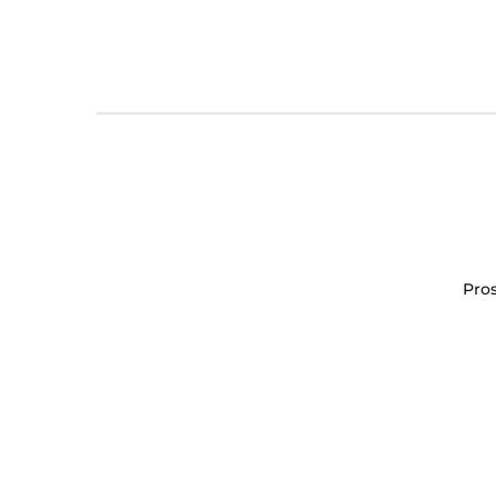
Szukaj
Cena
SZUKAJ
Pros
Parametry