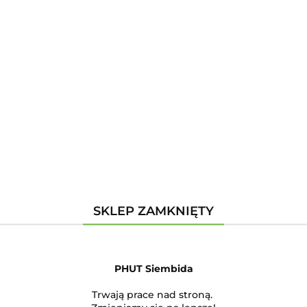
Zaloguj się
Zarejestruj się
Dodaj zgłoszenie
Kategorie
Szukaj
Szukaj
SKLEP ZAMKNIĘTY
Brak produktów do wyświetlenia
PHUT Siembida
Trwają prace nad stroną.