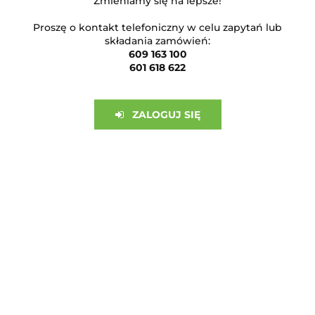
Zmieniamy się na lepsze!
Proszę o kontakt telefoniczny w celu zapytań lub
ZAPISZ SIĘ DO NEWSLETTERA
składania zamówień:
609 163 100
I bądź na bieżąco ze wszystkimi nowościami!
601 618 622
ZALOGUJ SIĘ
OBSŁUGA KLIENTA
INFORMACJE
Sklep internetowy na oprogramowaniu Sky-Shop.pl