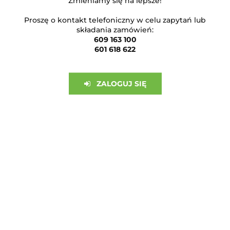
Zmieniamy się na lepsze!
Proszę o kontakt telefoniczny w celu zapytań lub
ZAPISZ SIĘ DO NEWSLETTERA
składania zamówień:
609 163 100
I bądź na bieżąco ze wszystkimi nowościami!
601 618 622
ZALOGUJ SIĘ
OBSŁUGA KLIENTA
INFORMACJE
Sklep internetowy na oprogramowaniu Sky-Shop.pl