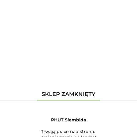
Zaloguj się
Zarejestruj się
Dodaj zgłoszenie
Kategorie
Szukaj
Producent - VERKE
SKLEP ZAMKNIĘTY
Brak produktów do wyświetlenia
PHUT Siembida
Trwają prace nad stroną.