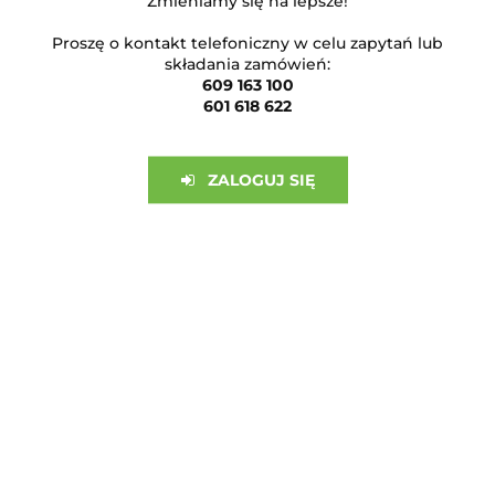
Zmieniamy się na lepsze!
Proszę o kontakt telefoniczny w celu zapytań lub
ZAPISZ SIĘ DO NEWSLETTERA
składania zamówień:
609 163 100
I bądź na bieżąco ze wszystkimi nowościami!
601 618 622
ZALOGUJ SIĘ
OBSŁUGA KLIENTA
INFORMACJE
Sklep internetowy na oprogramowaniu Sky-Shop.pl