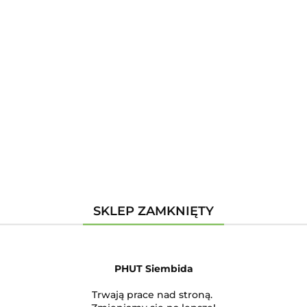
Zaloguj się
Zarejestruj się
Dodaj zgłoszenie
Kategorie
Szukaj
Producent - Solbet
SKLEP ZAMKNIĘTY
Brak produktów do wyświetlenia
PHUT Siembida
Trwają prace nad stroną.