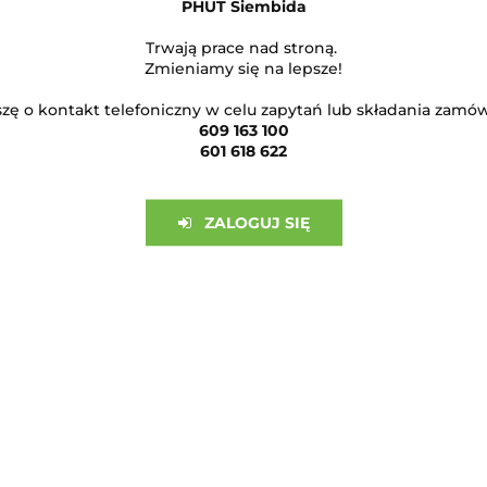
PHUT Siembida
Trwają prace nad stroną.
Zmieniamy się na lepsze!
SLETTERA
zę o kontakt telefoniczny w celu zapytań lub składania zamó
609 163 100
kimi nowościami!
601 618 622
ZALOGUJ SIĘ
RMACJE
min konta
min sklepu
min newslettera
a prywatności