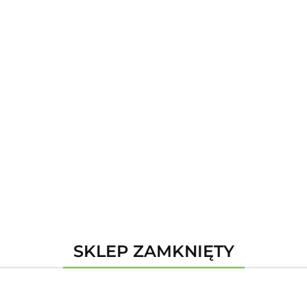
DKI OCHRONY ROŚLIN
BUDOWA
OPAŁ
OG
T
KALKULATORY
BLOG
ZY
ŚRODKI OCHRONY ROŚLIN
BUDOWA
OPAŁ
OGR
oducent - Klingspor
SKLEP ZAMKNIĘTY
k produktów do wyświetlenia