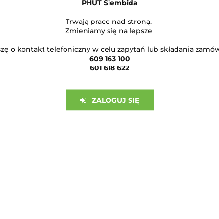
PHUT Siembida
Trwają prace nad stroną.
Zmieniamy się na lepsze!
SLETTERA
zę o kontakt telefoniczny w celu zapytań lub składania zamó
609 163 100
kimi nowościami!
601 618 622
ZALOGUJ SIĘ
RMACJE
min konta
min sklepu
min newslettera
a prywatności