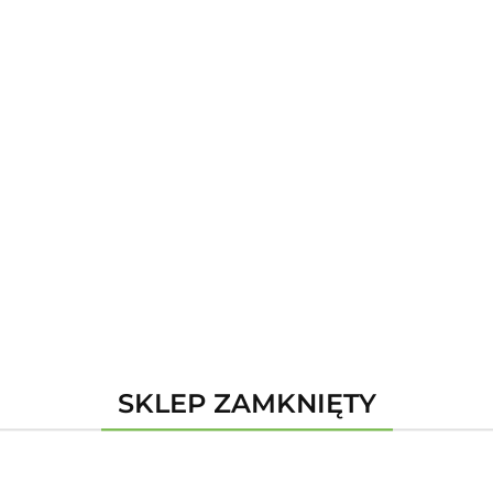
DKI OCHRONY ROŚLIN
BUDOWA
OPAŁ
OG
T
KALKULATORY
BLOG
ZY
ŚRODKI OCHRONY ROŚLIN
BUDOWA
OPAŁ
OGR
oducent - Fagum
SKLEP ZAMKNIĘTY
k produktów do wyświetlenia